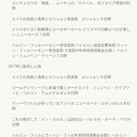
ヨンチェヴァの「海賊」、ムーティの「マクベス」 北イタリア周遊10日
間
スイスの自然と美術とルツェルン音楽祭 ルツェルン９日間
メトロポリタン歌劇場とカーネギーホール クリスマスの飾りつけが美し
い ニューヨーク７日間
ベルリン・フィルハーモニー管弦楽団 バイエルン放送交響楽団 ウィー
ン・フィルハーモニー管弦楽団 ３楽団の年末特別演奏会を聴く ベルリ
ン・ミュンヘン・ウィーン７日間
2017年に販売した旅
スイスの自然と美術とルツェルン音楽祭 ルツェルン８日間
ゴールデンウィークに本場で聴くオーケストラ ミュンヘン・ライプツ
ィヒ・ベルリン・アムステルダム８日間
ディーヴァたちが待っているアメリカ ニューヨーク・ロサンゼルス８日
間
これを観ずして「ドン・カルロ」は語れない パレルモ・ローマ・パリ10
日間
べルリン・フィルとウィーン・フィル年末特別演奏会を聴く ベルリン・