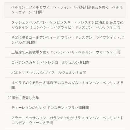
ベルリン・フィルとウィーン・フィル 年末特別演奏会を聴く ベルリ
ン・ウィーン７日間
タッシェンベルクパレ・ケンピンスキー・ドレスデンに泊まる 音楽でめ
ぐるドイツ ミュンヘン・ライプツィヒ・ドレスデン・ベルリン９日間
音楽に浸るゴールデンウィーク プラハ・ドレスデン・ライプツィヒ・バ
ンベルク10日間
上級席で人気歌手を聴く ロンドン・パリ・ベルリン・ウィーン９日間
コパチンスカヤ と ペトレンコ ルツェルン８日間
バルトリ と クルレンツィス ルツェルン７日間
オペラでめぐる欧州３都市 アムステルダム・ミュンヘン・ベルリン８日
間
2018年に販売した旅
ティーレマンのリング ドレスデン・プラハ10日間
アラーニャのサムソン、ガランチャのデリラ ミュンヘン・ベルリン・ド
レスデン・ウィーン８日間