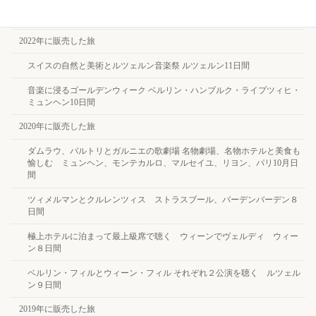
ベルリン・ウィーン＋サーリセルカ９日間
2022年に販売した旅
スイスの自然と美術とルツェルン音楽祭 ルツェルン11日間
音楽に浸るゴールデンウィーク ベルリン・ハンブルク・ライプツィヒ・
ミュンヘン10日間
2020年に販売した旅
ダムラウ、バルトリとガルニエの歌劇場 名物劇場、名物ホテルと美食も
愉しむ ミュンヘン、モンテカルロ、マルセイユ、リヨン、パリ10月日
間
ツィメルマンとクルレンツィス ストラスブール、バーデンバーデン８
日間
極上ホテルに泊まって最上級席で聴く ウィーンでヴェルディ ウィー
ン８日間
ベルリン・フィルとウィーン・フィル それぞれ２公演を聴く ルツェル
ン９日間
2019年に販売した旅