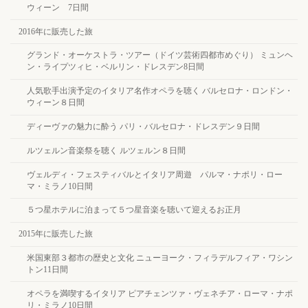
ウィーン 7日間
2016年に販売した旅
グランド・オーケストラ・ツアー（ドイツ芸術四都市めぐり） ミュンヘ
ン・ライプツィヒ・ベルリン・ドレスデン8日間
人気歌手出演予定のイタリア名作オペラを聴く バルセロナ・ロンドン・
ウィーン８日間
ディーヴァの魅力に酔う パリ・バルセロナ・ドレスデン９日間
ルツェルン音楽祭を聴く ルツェルン８日間
ヴェルディ・フェスティバルとイタリア周遊 パルマ・ナポリ・ロー
マ・ミラノ10日間
５つ星ホテルに泊まって５つ星音楽を聴いて迎えるお正月
2015年に販売した旅
米国東部３都市の歴史と文化 ニューヨーク・フィラデルフィア・ワシン
トン11日間
オペラを満喫するイタリア ピアチェンツァ・ヴェネチア・ローマ・ナポ
リ・ミラノ10日間