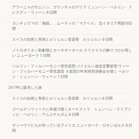
アラーニャのサムソン、ガランチャのデリラ ミュンヘン・ベルリン・ド
レスデン・ウィーン８日間
ヨンチェヴァの「海賊」、ムーティの「マクベス」 北イタリア周遊10日
間
スイスの自然と美術とルツェルン音楽祭 ルツェルン９日間
メトロポリタン歌劇場とカーネギーホール クリスマスの飾りつけが美し
い ニューヨーク７日間
ベルリン・フィルハーモニー管弦楽団 バイエルン放送交響楽団 ウィー
ン・フィルハーモニー管弦楽団 ３楽団の年末特別演奏会を聴く ベルリ
ン・ミュンヘン・ウィーン７日間
2017年に販売した旅
スイスの自然と美術とルツェルン音楽祭 ルツェルン８日間
ゴールデンウィークに本場で聴くオーケストラ ミュンヘン・ライプツ
ィヒ・ベルリン・アムステルダム８日間
ディーヴァたちが待っているアメリカ ニューヨーク・ロサンゼルス８日
間