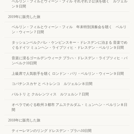
ベルリン・フィルとウィーン・フィル それぞれ２公演を聴く ルツェル
ン９日間
2019年に販売した旅
ベルリン・フィルとウィーン・フィル 年末特別演奏会を聴く ベルリ
ン・ウィーン７日間
タッシェンベルクパレ・ケンピンスキー・ドレスデンに泊まる 音楽でめ
ぐるドイツ ミュンヘン・ライプツィヒ・ドレスデン・ベルリン９日間
音楽に浸るゴールデンウィーク プラハ・ドレスデン・ライプツィヒ・バ
ンベルク10日間
上級席で人気歌手を聴く ロンドン・パリ・ベルリン・ウィーン９日間
コパチンスカヤ と ペトレンコ ルツェルン８日間
バルトリ と クルレンツィス ルツェルン７日間
オペラでめぐる欧州３都市 アムステルダム・ミュンヘン・ベルリン８日
間
2018年に販売した旅
ティーレマンのリング ドレスデン・プラハ10日間