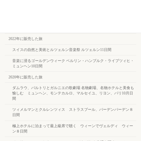
ルツェルン音楽祭を聴く ルツェルン10日間
オペラでめぐるベルリン・ウィーン９日間
ベルリン・ウィーン＋サーリセルカ９日間
2022年に販売した旅
スイスの自然と美術とルツェルン音楽祭 ルツェルン11日間
音楽に浸るゴールデンウィーク ベルリン・ハンブルク・ライプツィヒ・
ミュンヘン10日間
2020年に販売した旅
ダムラウ、バルトリとガルニエの歌劇場 名物劇場、名物ホテルと美食も
愉しむ ミュンヘン、モンテカルロ、マルセイユ、リヨン、パリ10月日
間
ツィメルマンとクルレンツィス ストラスブール、バーデンバーデン８
日間
極上ホテルに泊まって最上級席で聴く ウィーンでヴェルディ ウィー
ン８日間