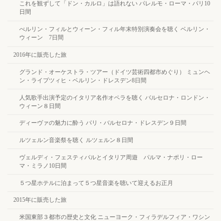
これを観ずして「ドン・カルロ」は語れない パレルモ・ローマ・パリ10
日間
べルリン・フィルとウィーン・フィル年末特別演奏会を聴く ベルリン・
ウィーン 7日間
2016年に販売した旅
グランド・オーケストラ・ツアー（ドイツ芸術四都市めぐり） ミュンヘ
ン・ライプツィヒ・ベルリン・ドレスデン8日間
人気歌手出演予定のイタリア名作オペラを聴く バルセロナ・ロンドン・
ウィーン８日間
ディーヴァの魅力に酔う パリ・バルセロナ・ドレスデン９日間
ルツェルン音楽祭を聴く ルツェルン８日間
ヴェルディ・フェスティバルとイタリア周遊 パルマ・ナポリ・ロー
マ・ミラノ10日間
５つ星ホテルに泊まって５つ星音楽を聴いて迎えるお正月
2015年に販売した旅
米国東部３都市の歴史と文化 ニューヨーク・フィラデルフィア・ワシン